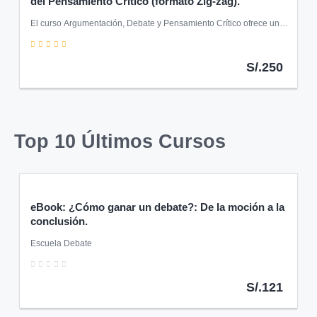
del Pensamiento Crítico (formato Zig-zag).
El curso Argumentación, Debate y Pensamiento Crítico ofrece un
entrenamiento práctico en comunicación, razonamiento lógico y
5
debate académico bajo el formato zig-zag. Los participantes
desarrollarán habilidades para argumentar con claridad, refutar
S/.250
con respeto y pensar críticamente frente a los desafíos actuales.
Top 10 Últimos Cursos
eBook: ¿Cómo ganar un debate?: De la moción a la
conclusión.
Escuela Debate
0
S/.121